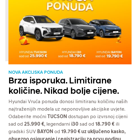
NOVA AKCIJSKA PONUDA
Brza isporuka. Limitirane
količine. Nikad bolje cijene.
Hyundai Vruća ponuda donosi limitiranu količinu naših
najtraženijih modela uz neponovljive akcijske uvjete.
Odaberite moćni
TUCSON
dostupan po izvrsnoj cijeni
sad od
25.990 €
, legendarni
i30
sad od
18.790 €
ili
gradski SUV
BAYON
od
19.790 € uz uključeno kasko,
obvezno osiguranje i registraciju za prvu godinu