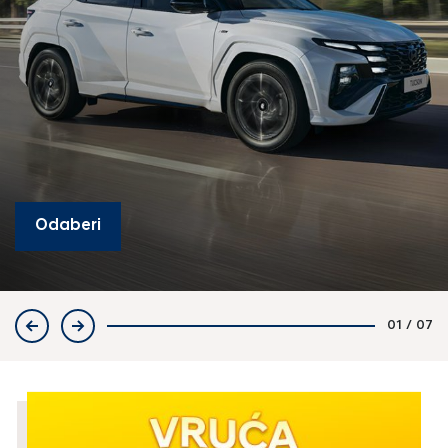
Odaberi
01
/
07