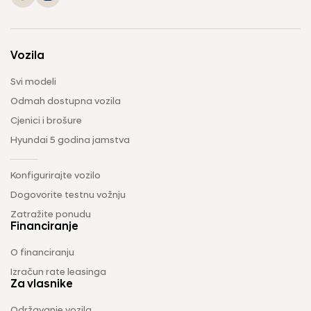
Vozila
Svi modeli
Odmah dostupna vozila
Cjenici i brošure
Hyundai 5 godina jamstva
Konfigurirajte vozilo
Dogovorite testnu vožnju
Zatražite ponudu
Financiranje
O financiranju
Izračun rate leasinga
Za vlasnike
Održavanje vozila