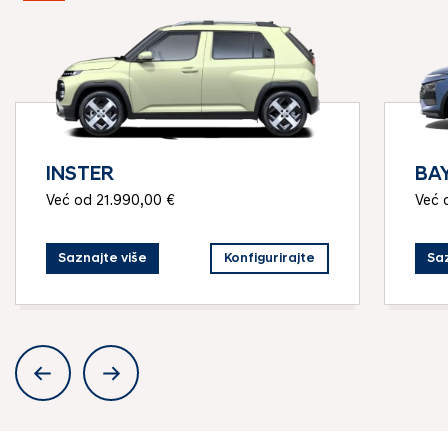
INSTER
BA
Već od 21.990,00 €
Već 
Saznajte više
Konfigurirajte
Saz