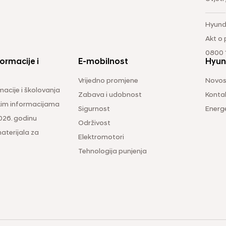
Hyund
Akt o
0800 1
ormacije i
E-mobilnost
Hyun
Vrijedno promjene
Novos
macije i školovanja
Zabava i udobnost
Konta
čkim informacijama
Sigurnost
Energ
026. godinu
Održivost
aterijala za
Elektromotori
Tehnologija punjenja