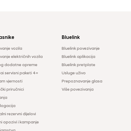
asnike
Bluelink
vanje vozila
Bluelink povezivanje
anje električnih vozila
Bluelink aplikacija
og dodatne opreme
Bluelink pretplate
i servisni paketi 4+
Usluge uživo
am vjernosti
Prepoznavanje glasa
čki priručnici
Više povezivanja
anja
ogacija
lni rezervni dijelovi
ni opozivi i kampanje
 jamstva