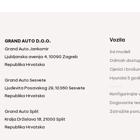
Vozila
GRAND AUTO D.O.O.
Grand Auto Jankomir
Svi modeli
Ljubljanska avenija 4, 10090 Zagreb
Odmah dostup
Republika Hrvatska
Cjenici i brošur
Hyundai 5 god
Grand Auto Sesvete
Ljudevita Posavskog 29, 10360 Sesvete
Konfigurirajte 
Republika Hrvatska
Dogovorite tes
Grand Auto Split
Zatražite pon
Kralja Držislava 18, 21000 Split
Republika Hrvatska