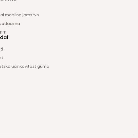
ai mobilno jamstvo
 podacima
1 11
dai
ti
kt
etska učinkovitost guma