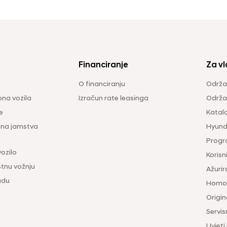
Financiranje
Za vl
O financiranju
Održa
na vozila
Izračun rate leasinga
Održav
e
Katal
ina jamstva
Hyunda
Progr
vozilo
Korisni
tnu vožnju
Ažurir
udu
Homol
Origina
Servis
Uvjeti