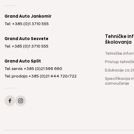
Grand Auto Jankomir
Tel: +385 (0)1 3710 555
Tehničke inf
Grand Auto Sesvete
školovanja
Tel.
+385 (0)1 3710 555
Tehničke infor
Grand Auto Split
Pristup tehni
Tel. servis
+385 (0)21 566 660
Edukacije za 2
Tel. prodaja
+385 (0)21 444 720
/
722
Specifikacija m
samoučenje