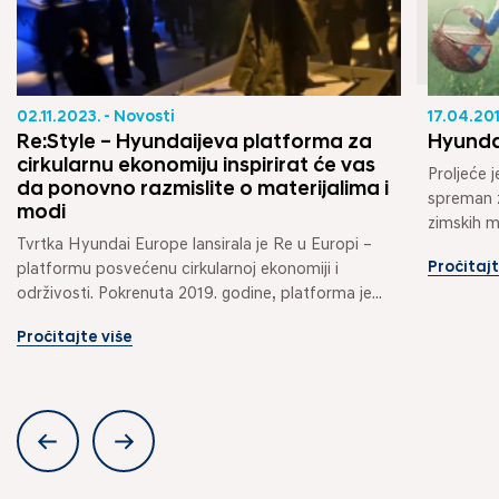
02.11.2023. - Novosti
17.04.201
Re:Style – Hyundaijeva platforma za
Hyundai
cirkularnu ekonomiju inspirirat će vas
Proljeće j
da ponovno razmislite o materijalima i
spreman z
modi
zimskih mj
Tvrtka Hyundai Europe lansirala je Re u Europi – 
Pročitajt
platformu posvećenu cirkularnoj ekonomiji i 
održivosti. Pokrenuta 2019. godine, platforma je...
Pročitajte više