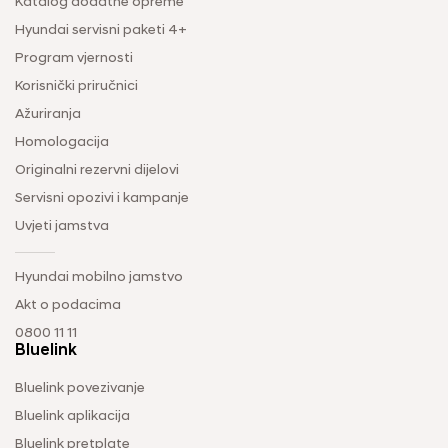
Katalog dodatne opreme
Hyundai servisni paketi 4+
Program vjernosti
Korisnički priručnici
Ažuriranja
Homologacija
Originalni rezervni dijelovi
Servisni opozivi i kampanje
Uvjeti jamstva
Hyundai mobilno jamstvo
Akt o podacima
0800 11 11
Bluelink
Bluelink povezivanje
Bluelink aplikacija
Bluelink pretplate