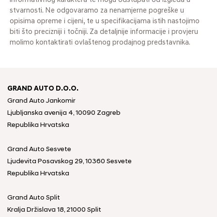
informativnog karaktera te mogu odstupati od izgleda u
stvarnosti. Ne odgovaramo za nenamjerne pogreške u
opisima opreme i cijeni, te u specifikacijama istih nastojimo
biti što precizniji i točniji. Za detaljnije informacije i provjeru
molimo kontaktirati ovlaštenog prodajnog predstavnika.
GRAND AUTO D.O.O.
Grand Auto Jankomir
Ljubljanska avenija 4, 10090 Zagreb
Republika Hrvatska
Grand Auto Sesvete
Ljudevita Posavskog 29, 10360 Sesvete
Republika Hrvatska
Grand Auto Split
Kralja Držislava 18, 21000 Split