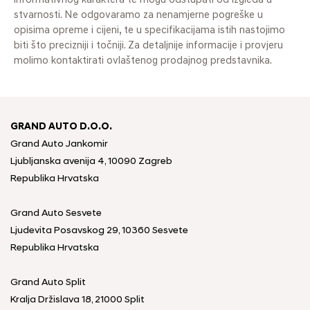
informativnog karaktera te mogu odstupati od izgleda u
stvarnosti. Ne odgovaramo za nenamjerne pogreške u
opisima opreme i cijeni, te u specifikacijama istih nastojimo
biti što precizniji i točniji. Za detaljnije informacije i provjeru
molimo kontaktirati ovlaštenog prodajnog predstavnika.
GRAND AUTO D.O.O.
Grand Auto Jankomir
Ljubljanska avenija 4, 10090 Zagreb
Republika Hrvatska
Grand Auto Sesvete
Ljudevita Posavskog 29, 10360 Sesvete
Republika Hrvatska
Grand Auto Split
Kralja Držislava 18, 21000 Split