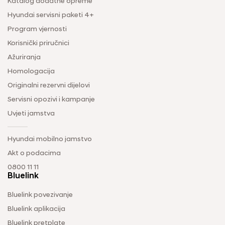
Katalog dodatne opreme
Hyundai servisni paketi 4+
Program vjernosti
Korisnički priručnici
Ažuriranja
Homologacija
Originalni rezervni dijelovi
Servisni opozivi i kampanje
Uvjeti jamstva
Hyundai mobilno jamstvo
Akt o podacima
0800 11 11
Bluelink
Bluelink povezivanje
Bluelink aplikacija
Bluelink pretplate