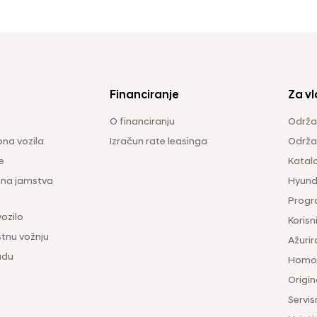
Financiranje
Za vl
O financiranju
Održa
na vozila
Izračun rate leasinga
Održav
e
Katal
ina jamstva
Hyunda
Progr
vozilo
Korisni
tnu vožnju
Ažurir
udu
Homol
Origina
Servis