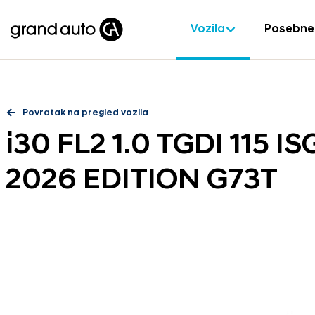
Vozila
Posebne
Povratak na pregled vozila
i30 FL2 1.0 TGDI 115 
2026 EDITION G73T