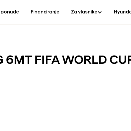
 ponude
Financiranje
Za vlasnike
Hyunda
ISG 6MT FIFA WORLD CU