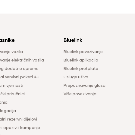
asnike
Bluelink
vanje vozila
Bluelink povezivanje
anje električnih vozila
Bluelink aplikacija
og dodatne opreme
Bluelink pretplate
i servisni paketi 4+
Usluge uživo
am vjernosti
Prepoznavanje glasa
čki priručnici
Više povezivanja
anja
ogacija
lni rezervni dijelovi
ni opozivi i kampanje