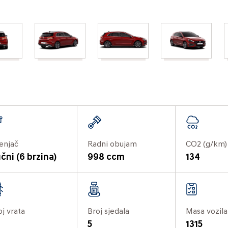
enjač
Radni obujam
CO2 (g/km)
čni (6 brzina)
998 ccm
134
oj vrata
Broj sjedala
Masa vozila
5
1315