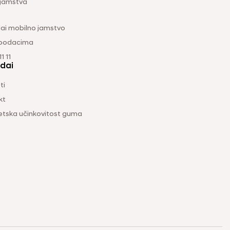
 jamstva
ai mobilno jamstvo
 podacima
1 11
dai
ti
kt
etska učinkovitost guma