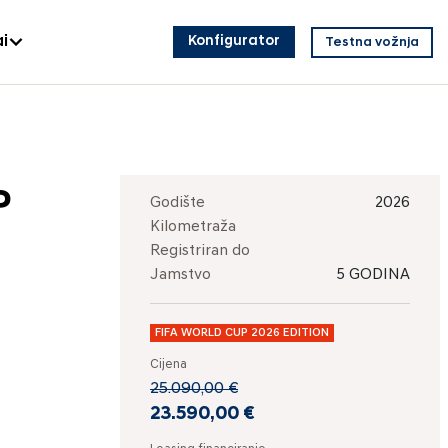
i
Konfigurator
Testna vožnja
P
Godište
2026
Kilometraža
Registriran do
Jamstvo
5 GODINA
FIFA WORLD CUP 2026 EDITION
Cijena
25.090,00 €
23.590,00 €