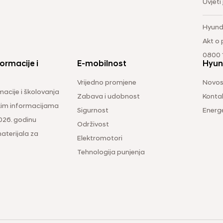
Uvjeti
Hyund
Akt o
0800 1
ormacije i
E-mobilnost
Hyun
Vrijedno promjene
Novos
macije i školovanja
Zabava i udobnost
Konta
čkim informacijama
Sigurnost
Energ
026. godinu
Održivost
aterijala za
Elektromotori
Tehnologija punjenja