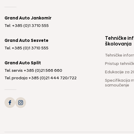
Grand Auto Jankomir
Tel: +385 (0)1 3710 555
Tehničke inf
Grand Auto Sesvete
školovanja
Tel.
+385 (0)1 3710 555
Tehničke infor
Grand Auto Split
Pristup tehni
Tel. servis
+385 (0)21 566 660
Edukacije za 2
Tel. prodaja
+385 (0)21 444 720
/
722
Specifikacija m
samoučenje