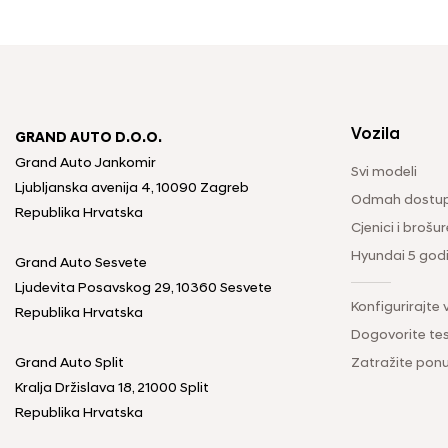
Vozila
GRAND AUTO D.O.O.
Grand Auto Jankomir
Svi modeli
Ljubljanska avenija 4, 10090 Zagreb
Odmah dostup
Republika Hrvatska
Cjenici i brošur
Hyundai 5 god
Grand Auto Sesvete
Ljudevita Posavskog 29, 10360 Sesvete
Konfigurirajte 
Republika Hrvatska
Dogovorite tes
Grand Auto Split
Zatražite pon
Kralja Držislava 18, 21000 Split
Republika Hrvatska