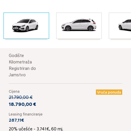
Godište
Kilometraža
Registriran do
Jamstvo
Cijena
Vruća ponuda
21.790,00 €
18.790,00 €
Leasing financiranje
287,11€
20% učešće - 3.741€, 60 mj.