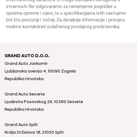
informativnog karaktera te mogu odstupati od izgleda u
stvarnosti. Ne odgovaramo za nenamjerne pogreške u
opisima opreme i cijeni, te u specifikacijama istih nastojimo
biti što precizniji i točniji. Za detaljnije informacije i provjeru
molimo kontaktirati ovlaštenog prodajnog predstavnika.
GRAND AUTO D.O.O.
Grand Auto Jankomir
Ljubljanska avenija 4, 10090 Zagreb
Republika Hrvatska
Grand Auto Sesvete
Ljudevita Posavskog 29, 10360 Sesvete
Republika Hrvatska
Grand Auto Split
Kralja Držislava 18, 21000 Split