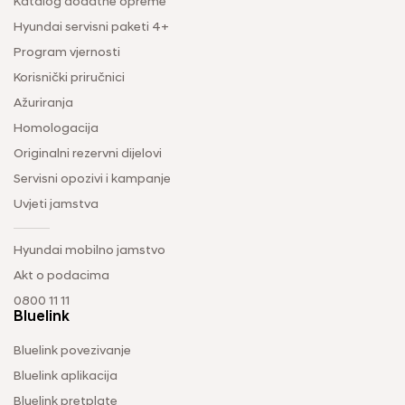
Katalog dodatne opreme
Hyundai servisni paketi 4+
Program vjernosti
Korisnički priručnici
Ažuriranja
Homologacija
Originalni rezervni dijelovi
Servisni opozivi i kampanje
Uvjeti jamstva
Hyundai mobilno jamstvo
Akt o podacima
0800 11 11
Bluelink
Bluelink povezivanje
Bluelink aplikacija
Bluelink pretplate