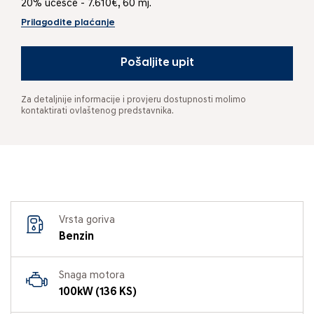
20% učešće - 7.610€, 60 mj.
Prilagodite plaćanje
Pošaljite upit
Za detaljnije informacije i provjeru dostupnosti molimo
kontaktirati ovlaštenog predstavnika.
Vrsta goriva
Benzin
Snaga motora
100kW (136 KS)