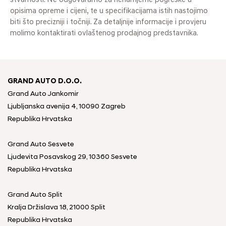
stvarnosti. Ne odgovaramo za nenamjerne pogreške u
opisima opreme i cijeni, te u specifikacijama istih nastojimo
biti što precizniji i točniji. Za detaljnije informacije i provjeru
molimo kontaktirati ovlaštenog prodajnog predstavnika.
GRAND AUTO D.O.O.
Grand Auto Jankomir
Ljubljanska avenija 4, 10090 Zagreb
Republika Hrvatska
Grand Auto Sesvete
Ljudevita Posavskog 29, 10360 Sesvete
Republika Hrvatska
Grand Auto Split
Kralja Držislava 18, 21000 Split
Republika Hrvatska