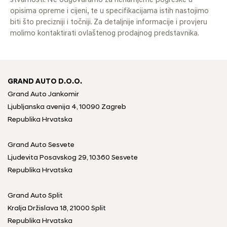
stvarnosti. Ne odgovaramo za nenamjerne pogreške u
opisima opreme i cijeni, te u specifikacijama istih nastojimo
biti što precizniji i točniji. Za detaljnije informacije i provjeru
molimo kontaktirati ovlaštenog prodajnog predstavnika.
GRAND AUTO D.O.O.
Grand Auto Jankomir
Ljubljanska avenija 4, 10090 Zagreb
Republika Hrvatska
Grand Auto Sesvete
Ljudevita Posavskog 29, 10360 Sesvete
Republika Hrvatska
Grand Auto Split
Kralja Držislava 18, 21000 Split
Republika Hrvatska