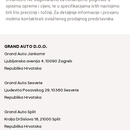
stvarnosti. Ne odgovaramo za nenamjerne pogreške u
opisima opreme i cijeni, te u specifikacijama istih nastojimo
biti što precizniji i točniji. Za detaljnije informacije i provjeru
molimo kontaktirati ovlaštenog prodajnog predstavnika.
GRAND AUTO D.O.O.
Grand Auto Jankomir
Ljubljanska avenija 4, 10090 Zagreb
Republika Hrvatska
Grand Auto Sesvete
Ljudevita Posavskog 29, 10360 Sesvete
Republika Hrvatska
Grand Auto Split
Kralja Držislava 18, 21000 Split
Republika Hrvatska