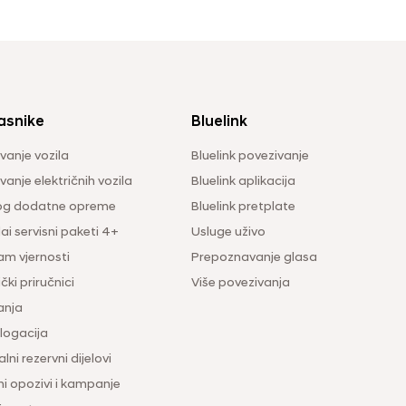
asnike
Bluelink
vanje vozila
Bluelink povezivanje
anje električnih vozila
Bluelink aplikacija
og dodatne opreme
Bluelink pretplate
i servisni paketi 4+
Usluge uživo
am vjernosti
Prepoznavanje glasa
čki priručnici
Više povezivanja
anja
ogacija
lni rezervni dijelovi
ni opozivi i kampanje