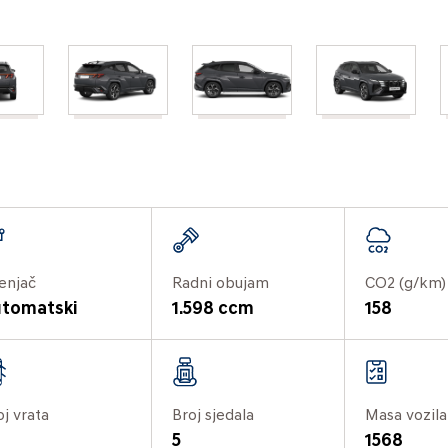
enjač
Radni obujam
CO2 (g/km)
tomatski
1.598 ccm
158
oj vrata
Broj sjedala
Masa vozila
5
1568