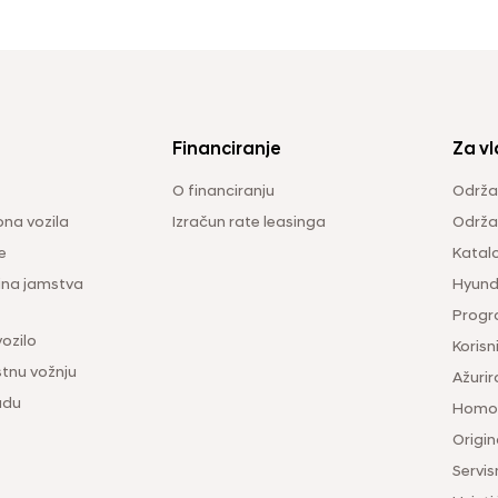
Financiranje
Za vl
O financiranju
Održa
na vozila
Izračun rate leasinga
Održav
e
Katal
ina jamstva
Hyunda
Progr
vozilo
Korisni
tnu vožnju
Ažurir
udu
Homol
Origina
Servis