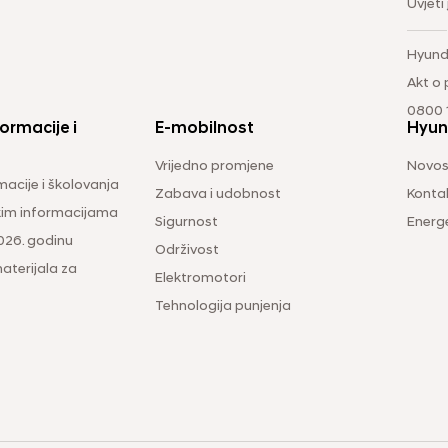
Uvjeti
Hyund
Akt o
0800 1
ormacije i
E-mobilnost
Hyun
Vrijedno promjene
Novos
macije i školovanja
Zabava i udobnost
Konta
čkim informacijama
Sigurnost
Energ
026. godinu
Održivost
aterijala za
Elektromotori
Tehnologija punjenja