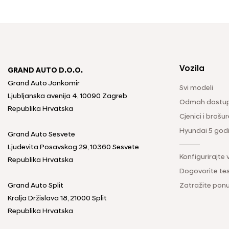
Vozila
GRAND AUTO D.O.O.
Grand Auto Jankomir
Svi modeli
Ljubljanska avenija 4, 10090 Zagreb
Odmah dostup
Republika Hrvatska
Cjenici i brošur
Hyundai 5 god
Grand Auto Sesvete
Ljudevita Posavskog 29, 10360 Sesvete
Konfigurirajte 
Republika Hrvatska
Dogovorite tes
Grand Auto Split
Zatražite pon
Kralja Držislava 18, 21000 Split
Republika Hrvatska