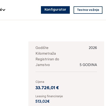
i
Konfigurator
Testna vožnja
Godište
2026
Kilometraža
Registriran do
Jamstvo
5 GODINA
Cijena
33.726,01 €
Leasing financiranje
513,02€