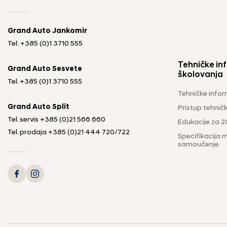
Grand Auto Jankomir
Tel: +385 (0)1 3710 555
Tehničke inf
Grand Auto Sesvete
školovanja
Tel.
+385 (0)1 3710 555
Tehničke infor
Grand Auto Split
Pristup tehni
Tel. servis
+385 (0)21 566 660
Edukacije za 2
Tel. prodaja
+385 (0)21 444 720
/
722
Specifikacija m
samoučenje