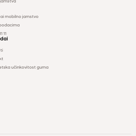
 jamstva
ai mobilno jamstvo
 podacima
1 11
dai
ti
kt
etska učinkovitost guma