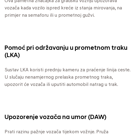
Ova pametna značajka za gradsku vožnju upozorava
vozača kada vozilo ispred kreće iz stanja mirovanja, na
primjer na semaforu ili u prometnoj gužvi.
Pomoć pri održavanju u prometnom traku
(LKA)
Sustav LKA koristi prednju kameru za praćenje linija ceste.
U slučaju nenamjernog prelaska prometnog traka,
upozorit će vozača ili uputiti automobil natrag u trak.
Upozorenje vozača na umor (DAW)
Prati razinu pažnje vozača tijekom vožnje. Pruža