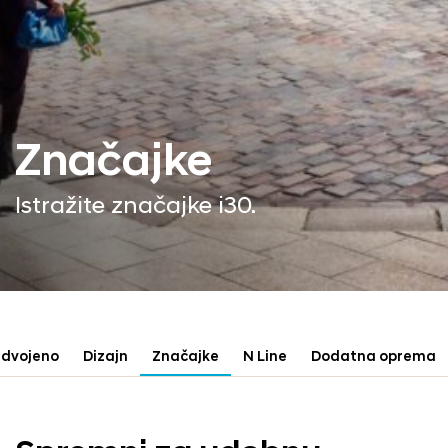
Značajke
Istražite značajke i30.
zdvojeno
Dizajn
Značajke
N Line
Dodatna oprema