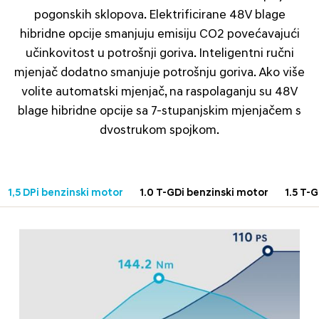
pogonskih sklopova. Elektrificirane 48V blage
hibridne opcije smanjuju emisiju CO2 povećavajući
učinkovitost u potrošnji goriva. Inteligentni ručni
mjenjač dodatno smanjuje potrošnju goriva. Ako više
volite automatski mjenjač, na raspolaganju su 48V
blage hibridne opcije sa 7-stupanjskim mjenjačem s
dvostrukom spojkom.
1,5 DPi benzinski motor
1.0 T-GDi benzinski motor
1.5 T-