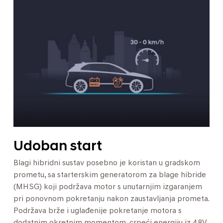
Udoban start
Blagi hibridni sustav posebno je koristan u gradskom
prometu, sa starterskim generatorom za blage hibride
(MHSG) koji podržava motor s unutarnjim izgaranjem
pri ponovnom pokretanju nakon zaustavljanja prometa.
Podržava brže i uglađenije pokretanje motora s