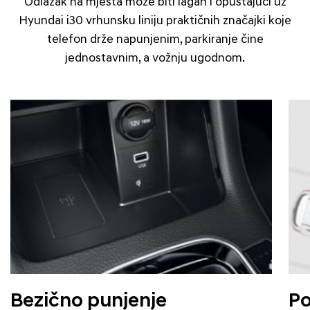
Odlazak na mjesta može biti lagan i opuštajući uz
Hyundai i30 vrhunsku liniju praktičnih značajki koje
telefon drže napunjenim, parkiranje čine
jednostavnim, a vožnju ugodnom.
Bezično punjenje
Po