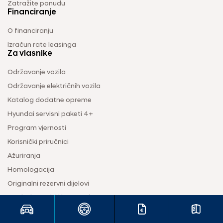
Zatražite ponudu
Financiranje
O financiranju
Izračun rate leasinga
Za vlasnike
Održavanje vozila
Održavanje električnih vozila
Katalog dodatne opreme
Hyundai servisni paketi 4+
Program vjernosti
Korisnički priručnici
Ažuriranja
Homologacija
Originalni rezervni dijelovi
Servisni opozivi i kampanje
Uvjeti jamstva