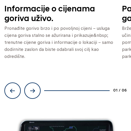
Informacije o cijenama
Pa
goriva uživo.
ga
Pronađite gorivo brzo i po povoljnoj cijeni – usluga
Brže
cijena goriva stalno se ažurirana i prikazuje&nbsp;
učin
trenutne cijene goriva i informacije o lokaciji – samo
poma
dodirnite zaslon da biste odabrali svoj cilj kao
park
odredište.
park
01
/
06