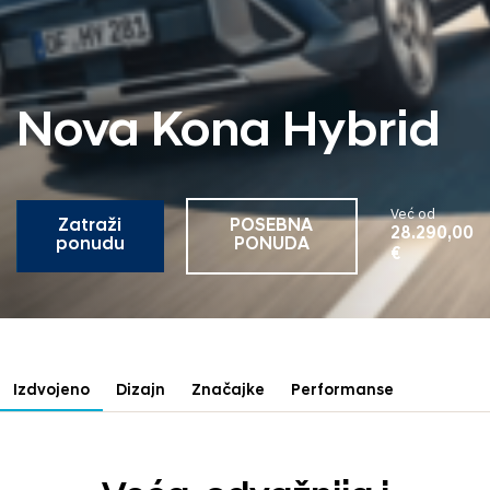
Nova Kona Hybrid
Već od
Zatraži
POSEBNA
28.290,00
ponudu
PONUDA
€
Izdvojeno
Dizajn
Značajke
Performanse