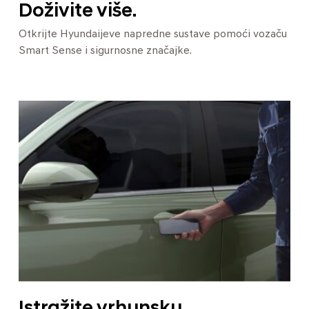
Doživite više.
Otkrijte Hyundaijeve napredne sustave pomoći vozaču
Smart Sense i sigurnosne značajke.