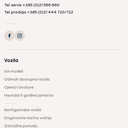
Tel. servis
+385 (0)21 566 660
Tel. prodaja
+385 (0)21 444 720
/
722
Vozila
Svi modeli
Odmah dostupna vozila
Cjenici i brošure
Hyundai 5 godina jamstva
Konfigurirajte vozilo
Dogovorite testnu vožnju
Zatražite ponudu