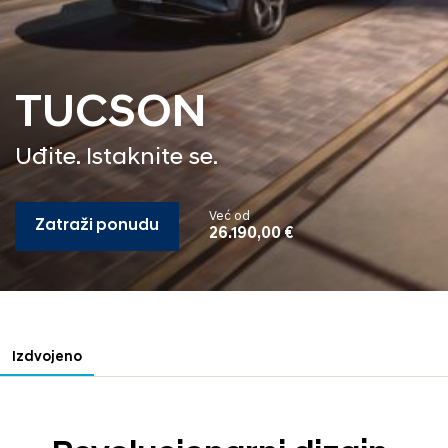
TUCSON
Uđite. Istaknite se.
Već od
Zatraži ponudu
26.190,00 €
Izdvojeno